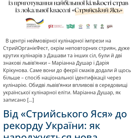
В центрі неймовірної кулінарної імпрези на
СтрийОрганікФест, окрім неповторних стриян, дуже
крутих кулінарів з Дашави та інших сіл, були й дві
знакові львів’янки – Маріанна Душар і Дарія
Крікунова. Саме вони до феєрії смаків додали й щось
більше – спосіб національної ідентифікації через
кулінарію. Обидві львів’янки впливові в середовищі
української кулінарної еліти. Маріанна Душар, як
записано […]
Від «Стрийського Яся» до
рекорду України: як
народжується нова