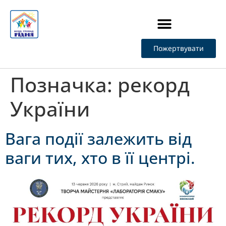
Пожертвувати
Стати Учасником фонду
Позначка:
рекорд
України
Вага події залежить від
ваги тих, хто в її центрі.