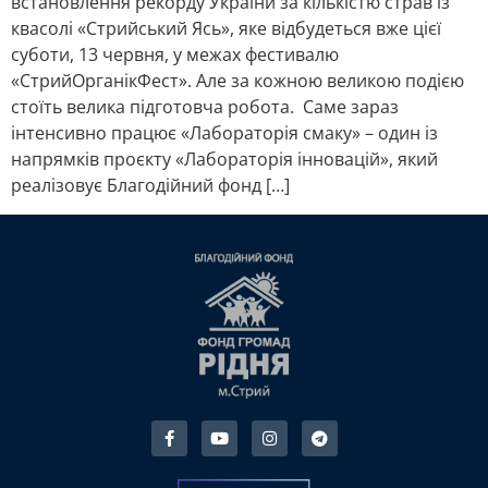
встановлення рекорду України за кількістю страв із
квасолі «Стрийський Ясь», яке відбудеться вже цієї
суботи, 13 червня, у межах фестивалю
«СтрийОрганікФест». Але за кожною великою подією
стоїть велика підготовча робота. Саме зараз
інтенсивно працює «Лабораторія смаку» – один із
напрямків проєкту «Лабораторія інновацій», який
реалізовує Благодійний фонд […]