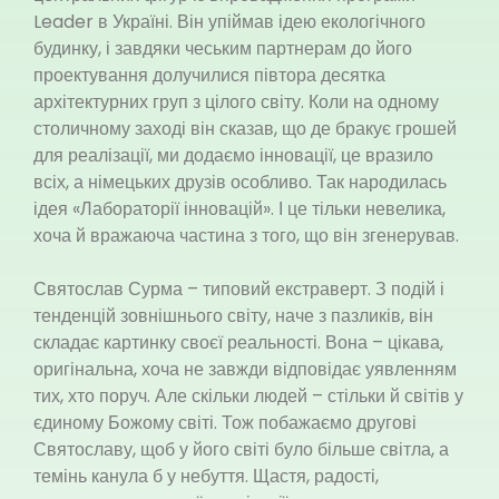
Leader в Україні. Він упіймав ідею екологічного
будинку, і завдяки чеським партнерам до його
проектування долучилися півтора десятка
архітектурних груп з цілого світу. Коли на одному
столичному заході він сказав, що де бракує грошей
для реалізації, ми додаємо інновації, це вразило
всіх, а німецьких друзів особливо. Так народилась
ідея «Лабораторії інновацій». І це тільки невелика,
хоча й вражаюча частина з того, що він згенерував.
Святослав Сурма – типовий екстраверт. З подій і
тенденцій зовнішнього світу, наче з пазликів, він
складає картинку своєї реальності. Вона – цікава,
оригінальна, хоча не завжди відповідає уявленням
тих, хто поруч. Але скільки людей – стільки й світів у
єдиному Божому світі. Тож побажаємо другові
Святославу, щоб у його світі було більше світла, а
темінь канула б у небуття. Щастя, радості,