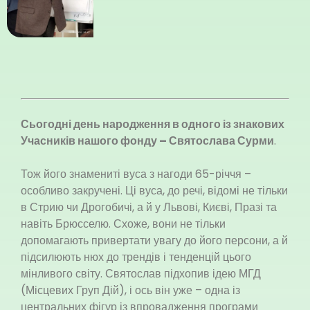
Сьогодні день народження в одного із знакових
Учасників нашого фонду – Святослава Сурми
.
Тож його знамениті вуса з нагоди 65-річчя –
особливо закручені. Ці вуса, до речі, відомі не тільки
в Стрию чи Дрогобичі, а й у Львові, Києві, Празі та
навіть Брюсселю. Схоже, вони не тільки
допомагають привертати увагу до його персони, а й
підсилюють нюх до трендів і тенденцій цього
мінливого світу. Святослав підхопив ідею МГД
(Місцевих Груп Дій), і ось він уже – одна із
центральних фігур із впровадження програми