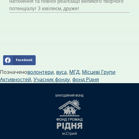
натхнення та повної реалізації великого творчого
потенціалу! З ювілеєм, друже!
Facebook
Позначено
волонтери
,
вуса
,
МГД
,
Місцеві Групи
Активностей
,
Учасник фонду
,
фонд Рідня