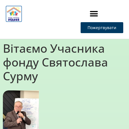
Пожертвувати
Стати Учасником фонду
Вітаємо Учасника
фонду Святослава
Сурму